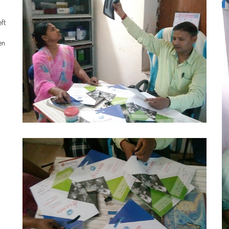
eft
en