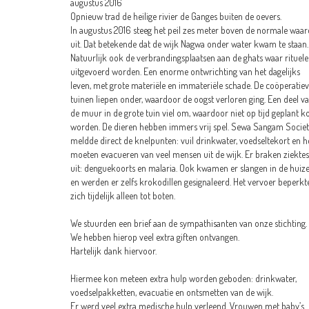
augustus 2016
Opnieuw trad de heilige rivier de Ganges buiten de oevers.
In augustus 2016 steeg het peil zes meter boven de normale waa
uit. Dat betekende dat de wijk Nagwa onder water kwam te staan.
Natuurlijk ook de verbrandingsplaatsen aan de ghats waar rituel
uitgevoerd worden. Een enorme ontwrichting van het dagelijks
leven, met grote materiële en immateriële schade. De coöperatie
tuinen liepen onder, waardoor de oogst verloren ging. Een deel v
de muur in de grote tuin viel om, waardoor niet op tijd geplant k
worden. De dieren hebben immers vrij spel. Sewa Sangam Socie
meldde direct de knelpunten: vuil drinkwater, voedseltekort en h
moeten evacueren van veel mensen uit de wijk. Er braken ziektes
uit: denguekoorts en malaria. Ook kwamen er slangen in de huiz
en werden er zelfs krokodillen gesignaleerd. Het vervoer beperkt
zich tijdelijk alleen tot boten.
We stuurden een brief aan de sympathisanten van onze stichting.
We hebben hierop veel extra giften ontvangen.
Hartelijk dank hiervoor.
Hiermee kon meteen extra hulp worden geboden: drinkwater,
voedselpakketten, evacuatie en ontsmetten van de wijk.
Er werd veel extra medische hulp verleend. Vrouwen met baby’s