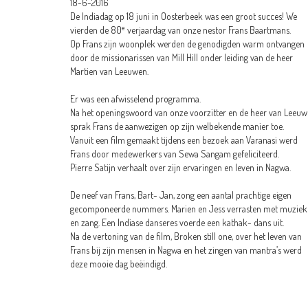
18-6-2016
De Indiadag op 18 juni in Oosterbeek was een groot succes! We
e
vierden de 80
verjaardag van onze nestor Frans Baartmans.
Op Frans zijn woonplek werden de genodigden warm ontvangen
door de missionarissen van Mill Hill onder leiding van de heer
Martien van Leeuwen.
Er was een afwisselend programma.
Na het openingswoord van onze voorzitter en de heer van Leeu
sprak Frans de aanwezigen op zijn welbekende manier toe.
Vanuit een film gemaakt tijdens een bezoek aan Varanasi werd
Frans door medewerkers van Sewa Sangam gefeliciteerd.
Pierre Satijn verhaalt over zijn ervaringen en leven in Nagwa.
De neef van Frans, Bart- Jan, zong een aantal prachtige eigen
gecomponeerde nummers. Marien en Jess verrasten met muziek
en zang. Een Indiase danseres voerde een kathak- dans uit.
Na de vertoning van de film, Broken still one, over het leven van
Frans bij zijn mensen in Nagwa en het zingen van mantra’s werd
deze mooie dag beëindigd.